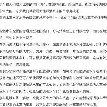
水车
被人们成为城市的“绿化师”，在园林绿化、路面降温、街道两旁的
非常大的，今天我们就看看新能源洒水车的节水办法吧！
源洒水车水泵本身自吸高度就不小于4m，这使得新能源洒水车不但适于
源洒水车配置国标通用型消防接口，可与消防栓进行对接取水，因此在规
耗，节约财政支出费用。
在路面未清扫干净时进行洒水作业，如果道路上充满泥沙或杂物，这时进
多雨期很可能酿成水灾。另外一方面，将会增加下水管道掏挖费用。因此
买新能源洒水车时，可以根据要求提高后喷洒喷嘴的设置高度，这将有效
秀的压尘、降温效果。
据实际需求对新能源洒水车配置进行增加，如可考虑新能源洒水车在冬季
候寒冷的地区还可在新能源洒水车前加装推雪板和破冰滚刀等简单而又实
办法都能达到新能源洒水车的节水效果，如果您也是异味新能源洒水车司
节水了！推荐阅读：检查新能源洒水车的车轮就像检查人的腿。
水车是以东风、解放、欧曼公司生产的汽车底盘，多功能新能源洒水车经
高新能源洒水车的车型，以下是多功能新能源洒水车车辆配置说明。