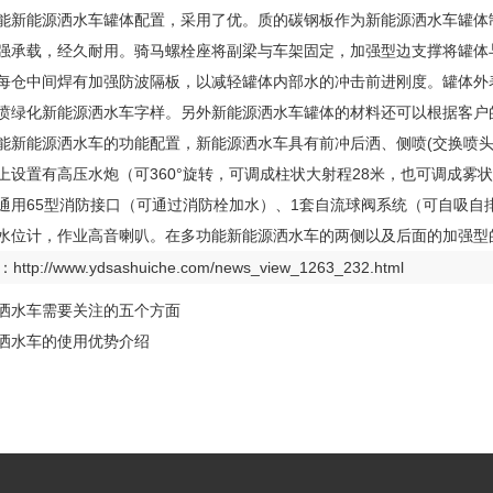
能新能源洒水车罐体配置，采用了优。质的碳钢板作为新能源洒水车罐体
强承载，经久耐用。骑马螺栓座将副梁与车架固定，加强型边支撑将罐体
每仓中间焊有加强防波隔板，以减轻罐体内部水的冲击前进刚度。罐体外
喷绿化新能源洒水车字样。另外新能源洒水车罐体的材料还可以根据客户
能新能源洒水车的功能配置，新能源洒水车具有前冲后洒、侧喷(交换喷头
上设置有高压水炮（可360°旋转，可调成柱状大射程28米，也可调成雾
通用65型消防接口（可通过消防栓加水）、1套自流球阀系统（可自吸自
水位计，作业高音喇叭。在多功能新能源洒水车的两侧以及后面的加强型
：
http://www.ydsashuiche.com/news_view_1263_232.html
洒水车需要关注的五个方面
洒水车的使用优势介绍