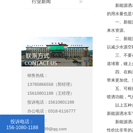
行业新闻
新能源
洒
的用水量也是
一、新能
来水资源。
二、新能
以减少水源空
三、不要
道堵塞，碰上
四、在购
销售热线：
带来更加优。
13785866558（郭经理）
五、可根
15610801188（王经理）
喷洒功能，气
投诉电话：15610801188
以上五种
办公电话：0318-6116777
新能源洒水车
企业邮箱：
投诉电话：
新能源洒
156-1080-1188
253554299@qq.com
性价比非常的