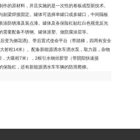
制作的原材料，并且实施的是一次性的卷板成型新技术。
与副梁焊接固定。罐体可选择单罐口或多罐口，中间隔板
表涂防锈漆及装点漆。罐体及各保险杠贴红白色视觉反光
的需要配备不锈钢、罐体滚塑、做防腐涂层等。
后变为侧花洒)、带后置式使命平台（带踏梯，四周有安全
状大射程14米）。配备新能源洒水车洒水泵，取力器，杂物
排，大吸程7米），2根引水钢丝胶管（带阴阳快速接
的保险杠，还有新能源洒水车车辆的防滑爬梯。