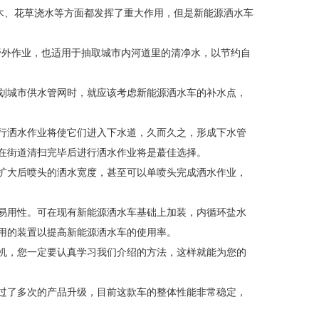
树木、花草浇水等方面都发挥了重大作用，但是新能源洒水车
野外作业，也适用于抽取城市内河道里的清净水，以节约自
划城市供水管网时，就应该考虑新能源洒水车的补水点，
行洒水作业将使它们进入下水道，久而久之，形成下水管
在街道清扫完毕后进行洒水作业将是蕞佳选择。
扩大后喷头的洒水宽度，甚至可以单喷头完成洒水作业，
易用性。可在现有新能源洒水车基础上加装，内循环盐水
用的装置以提高新能源洒水车的使用率。
机，您一定要认真学习我们介绍的方法，这样就能为您的
过了多次的产品升级，目前这款车的整体性能非常稳定，