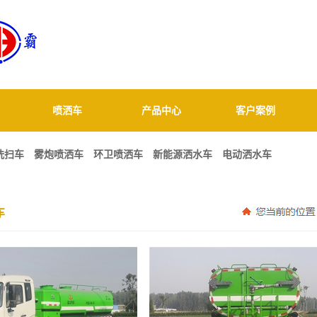
喷洒车
产品中心
客户案例
1
2
3
洗扫车
雾炮喷洒车
环卫喷洒车
新能源洒水车
电动洒水车
车